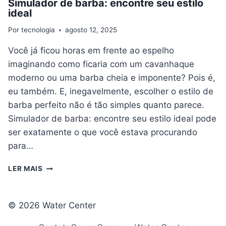
Simulador de barba: encontre seu estilo
ideal
Por
tecnologia
agosto 12, 2025
Você já ficou horas em frente ao espelho
imaginando como ficaria com um cavanhaque
moderno ou uma barba cheia e imponente? Pois é,
eu também. E, inegavelmente, escolher o estilo de
barba perfeito não é tão simples quanto parece.
Simulador de barba: encontre seu estilo ideal pode
ser exatamente o que você estava procurando
para…
SIMULADOR
LER MAIS
DE
BARBA:
ENCONTRE
© 2026 Water Center
SEU
ESTILO