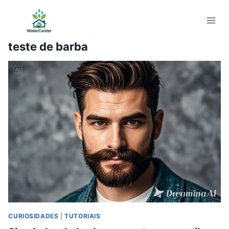
Pular
para
o
teste de barba
Conteúdo
CURIOSIDADES
|
TUTORIAIS