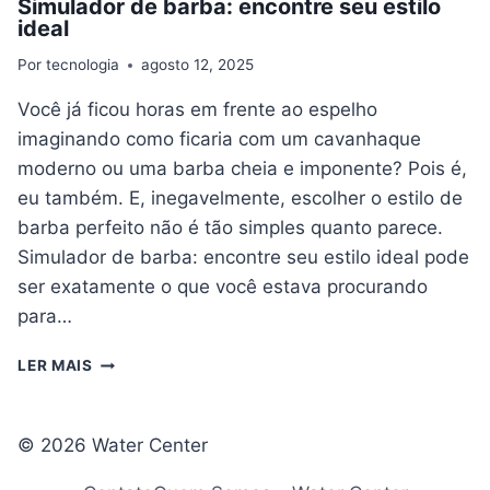
Simulador de barba: encontre seu estilo
ideal
Por
tecnologia
agosto 12, 2025
Você já ficou horas em frente ao espelho
imaginando como ficaria com um cavanhaque
moderno ou uma barba cheia e imponente? Pois é,
eu também. E, inegavelmente, escolher o estilo de
barba perfeito não é tão simples quanto parece.
Simulador de barba: encontre seu estilo ideal pode
ser exatamente o que você estava procurando
para…
SIMULADOR
LER MAIS
DE
BARBA:
ENCONTRE
© 2026 Water Center
SEU
ESTILO