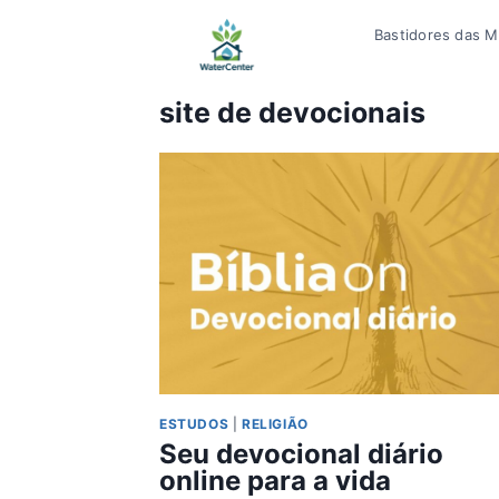
Pular
Bastidores das Mí
para
o
Conteúdo
site de devocionais
ESTUDOS
|
RELIGIÃO
Seu devocional diário
online para a vida