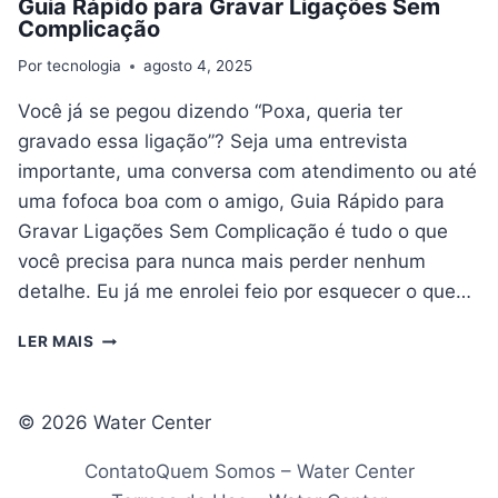
Guia Rápido para Gravar Ligações Sem
Complicação
Por
tecnologia
agosto 4, 2025
Você já se pegou dizendo “Poxa, queria ter
gravado essa ligação”? Seja uma entrevista
importante, uma conversa com atendimento ou até
uma fofoca boa com o amigo, Guia Rápido para
Gravar Ligações Sem Complicação é tudo o que
você precisa para nunca mais perder nenhum
detalhe. Eu já me enrolei feio por esquecer o que…
GUIA
LER MAIS
RÁPIDO
PARA
GRAVAR
© 2026 Water Center
LIGAÇÕES
SEM
Contato
Quem Somos – Water Center
COMPLICAÇÃO