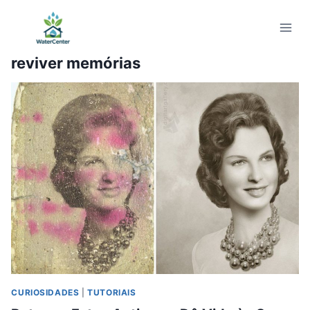
Pular
para
o
reviver memórias
Conteúdo
CURIOSIDADES
|
TUTORIAIS