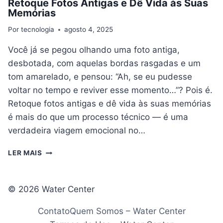
Retoque Fotos Antigas e Dê Vida às Suas
Memórias
Por
tecnologia
agosto 4, 2025
Você já se pegou olhando uma foto antiga,
desbotada, com aquelas bordas rasgadas e um
tom amarelado, e pensou: “Ah, se eu pudesse
voltar no tempo e reviver esse momento…”? Pois é.
Retoque fotos antigas e dê vida às suas memórias
é mais do que um processo técnico — é uma
verdadeira viagem emocional no…
RETOQUE
LER MAIS
FOTOS
ANTIGAS
E
© 2026 Water Center
DÊ
VIDA
Contato
Quem Somos – Water Center
ÀS