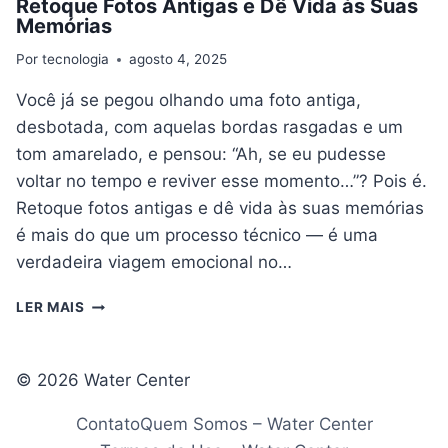
Retoque Fotos Antigas e Dê Vida às Suas
Memórias
Por
tecnologia
agosto 4, 2025
Você já se pegou olhando uma foto antiga,
desbotada, com aquelas bordas rasgadas e um
tom amarelado, e pensou: “Ah, se eu pudesse
voltar no tempo e reviver esse momento…”? Pois é.
Retoque fotos antigas e dê vida às suas memórias
é mais do que um processo técnico — é uma
verdadeira viagem emocional no…
RETOQUE
LER MAIS
FOTOS
ANTIGAS
E
© 2026 Water Center
DÊ
VIDA
Contato
Quem Somos – Water Center
ÀS