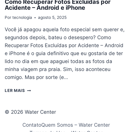
Como Recuperar Fotos Excluídas por
Acidente – Android e iPhone
Por
tecnologia
agosto 5, 2025
Você já apagou aquela foto especial sem querer e,
segundos depois, bateu o desespero? Como
Recuperar Fotos Excluídas por Acidente – Android
e iPhone é o guia definitivo que eu gostaria de ter
lido no dia em que apaguei todas as fotos da
minha viagem pra praia. Sim, isso aconteceu
comigo. Mas por sorte (e…
COMO
LER MAIS
RECUPERAR
FOTOS
EXCLUÍDAS
© 2026 Water Center
POR
ACIDENTE
Contato
Quem Somos – Water Center
–