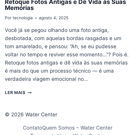
Retoque Fotos Antigas e Dê Vida às Suas
Memórias
Por
tecnologia
agosto 4, 2025
Você já se pegou olhando uma foto antiga,
desbotada, com aquelas bordas rasgadas e um
tom amarelado, e pensou: “Ah, se eu pudesse
voltar no tempo e reviver esse momento…”? Pois é.
Retoque fotos antigas e dê vida às suas memórias
é mais do que um processo técnico — é uma
verdadeira viagem emocional no…
RETOQUE
LER MAIS
FOTOS
ANTIGAS
E
© 2026 Water Center
DÊ
VIDA
Contato
Quem Somos – Water Center
ÀS