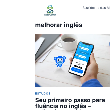
Pular
Bastidores das Mí
para
o
Conteúdo
melhorar inglês
ESTUDOS
Seu primeiro passo para
fluência no inglês –