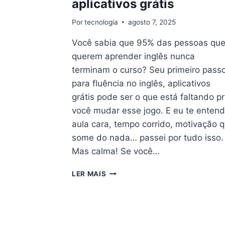
aplicativos grátis
Por
tecnologia
agosto 7, 2025
Você sabia que 95% das pessoas qu
querem aprender inglês nunca
terminam o curso? Seu primeiro pass
para fluência no inglês, aplicativos
grátis pode ser o que está faltando p
você mudar esse jogo. E eu te entend
aula cara, tempo corrido, motivação 
some do nada… passei por tudo isso.
Mas calma! Se você…
SEU
LER MAIS
PRIMEIRO
PASSO
PARA
FLUÊNCIA
NO