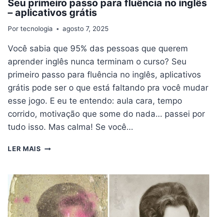
Seu primeiro passo para fluência no inglês
– aplicativos grátis
Por
tecnologia
agosto 7, 2025
Você sabia que 95% das pessoas que querem
aprender inglês nunca terminam o curso? Seu
primeiro passo para fluência no inglês, aplicativos
grátis pode ser o que está faltando pra você mudar
esse jogo. E eu te entendo: aula cara, tempo
corrido, motivação que some do nada… passei por
tudo isso. Mas calma! Se você…
SEU
LER MAIS
PRIMEIRO
PASSO
PARA
FLUÊNCIA
NO
INGLÊS