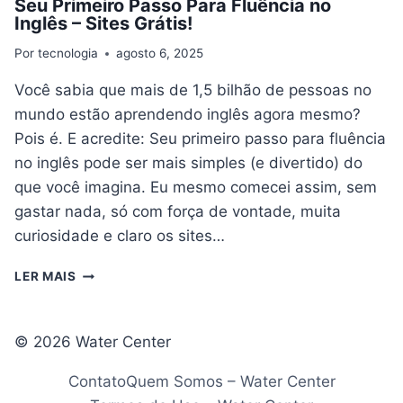
Seu Primeiro Passo Para Fluência no
Inglês – Sites Grátis!
Por
tecnologia
agosto 6, 2025
Você sabia que mais de 1,5 bilhão de pessoas no
mundo estão aprendendo inglês agora mesmo?
Pois é. E acredite: Seu primeiro passo para fluência
no inglês pode ser mais simples (e divertido) do
que você imagina. Eu mesmo comecei assim, sem
gastar nada, só com força de vontade, muita
curiosidade e claro os sites…
SEU
LER MAIS
PRIMEIRO
PASSO
PARA
© 2026 Water Center
FLUÊNCIA
NO
Contato
Quem Somos – Water Center
INGLÊS