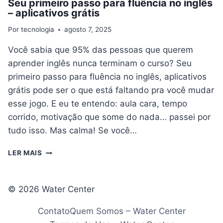
Seu primeiro passo para fluência no inglês
– aplicativos grátis
Por
tecnologia
agosto 7, 2025
Você sabia que 95% das pessoas que querem
aprender inglês nunca terminam o curso? Seu
primeiro passo para fluência no inglês, aplicativos
grátis pode ser o que está faltando pra você mudar
esse jogo. E eu te entendo: aula cara, tempo
corrido, motivação que some do nada… passei por
tudo isso. Mas calma! Se você…
SEU
LER MAIS
PRIMEIRO
PASSO
PARA
© 2026 Water Center
FLUÊNCIA
NO
Contato
Quem Somos – Water Center
INGLÊS