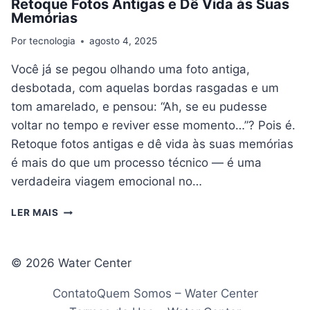
Retoque Fotos Antigas e Dê Vida às Suas
Memórias
Por
tecnologia
agosto 4, 2025
Você já se pegou olhando uma foto antiga,
desbotada, com aquelas bordas rasgadas e um
tom amarelado, e pensou: “Ah, se eu pudesse
voltar no tempo e reviver esse momento…”? Pois é.
Retoque fotos antigas e dê vida às suas memórias
é mais do que um processo técnico — é uma
verdadeira viagem emocional no…
RETOQUE
LER MAIS
FOTOS
ANTIGAS
E
© 2026 Water Center
DÊ
VIDA
Contato
Quem Somos – Water Center
ÀS