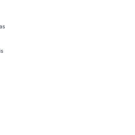
as
is
a