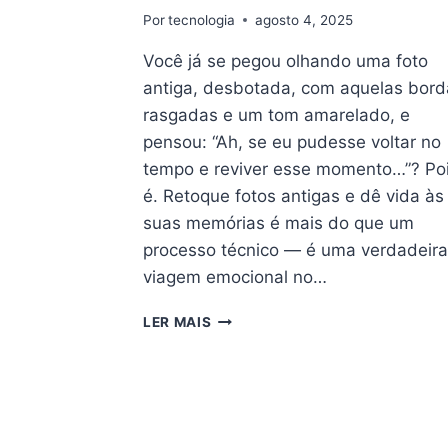
Por
tecnologia
agosto 4, 2025
Você já se pegou olhando uma foto
antiga, desbotada, com aquelas bord
rasgadas e um tom amarelado, e
pensou: “Ah, se eu pudesse voltar no
tempo e reviver esse momento…”? Po
é. Retoque fotos antigas e dê vida às
suas memórias é mais do que um
processo técnico — é uma verdadeir
viagem emocional no…
RETOQUE
LER MAIS
FOTOS
ANTIGAS
E
DÊ
VIDA
ÀS