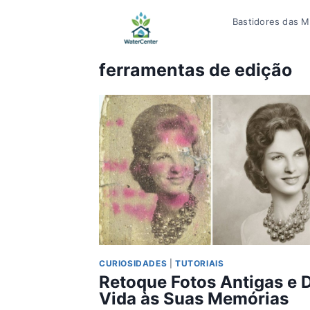
Pular
Bastidores das Mí
para
o
Conteúdo
ferramentas de edição
CURIOSIDADES
|
TUTORIAIS
Retoque Fotos Antigas e 
Vida às Suas Memórias