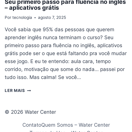
Seu primeiro passo para fluência no inglês
– aplicativos grátis
Por
tecnologia
agosto 7, 2025
Você sabia que 95% das pessoas que querem
aprender inglês nunca terminam o curso? Seu
primeiro passo para fluência no inglês, aplicativos
grátis pode ser o que está faltando pra você mudar
esse jogo. E eu te entendo: aula cara, tempo
corrido, motivação que some do nada… passei por
tudo isso. Mas calma! Se você…
SEU
LER MAIS
PRIMEIRO
PASSO
PARA
© 2026 Water Center
FLUÊNCIA
NO
Contato
Quem Somos – Water Center
INGLÊS