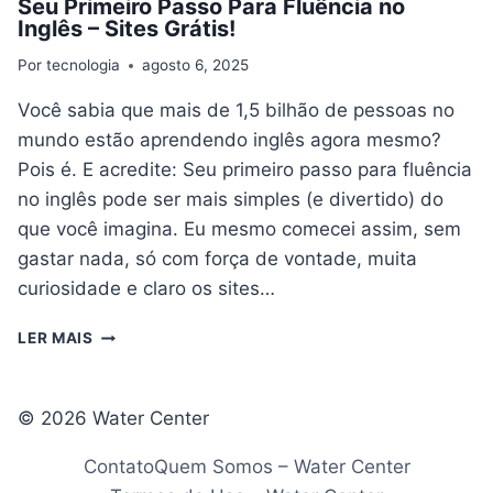
Seu Primeiro Passo Para Fluência no
Inglês – Sites Grátis!
Por
tecnologia
agosto 6, 2025
Você sabia que mais de 1,5 bilhão de pessoas no
mundo estão aprendendo inglês agora mesmo?
Pois é. E acredite: Seu primeiro passo para fluência
no inglês pode ser mais simples (e divertido) do
que você imagina. Eu mesmo comecei assim, sem
gastar nada, só com força de vontade, muita
curiosidade e claro os sites…
SEU
LER MAIS
PRIMEIRO
PASSO
PARA
© 2026 Water Center
FLUÊNCIA
NO
Contato
Quem Somos – Water Center
INGLÊS