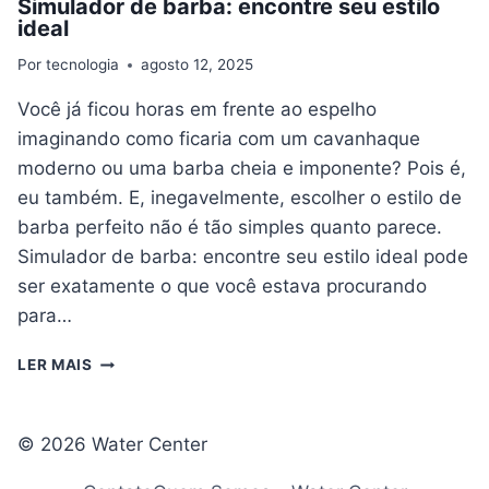
Simulador de barba: encontre seu estilo
ideal
Por
tecnologia
agosto 12, 2025
Você já ficou horas em frente ao espelho
imaginando como ficaria com um cavanhaque
moderno ou uma barba cheia e imponente? Pois é,
eu também. E, inegavelmente, escolher o estilo de
barba perfeito não é tão simples quanto parece.
Simulador de barba: encontre seu estilo ideal pode
ser exatamente o que você estava procurando
para…
SIMULADOR
LER MAIS
DE
BARBA:
ENCONTRE
© 2026 Water Center
SEU
ESTILO