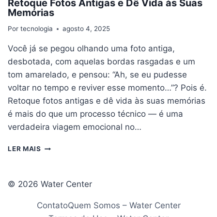
Retoque Fotos Antigas e Dê Vida às Suas
Memórias
Por
tecnologia
agosto 4, 2025
Você já se pegou olhando uma foto antiga,
desbotada, com aquelas bordas rasgadas e um
tom amarelado, e pensou: “Ah, se eu pudesse
voltar no tempo e reviver esse momento…”? Pois é.
Retoque fotos antigas e dê vida às suas memórias
é mais do que um processo técnico — é uma
verdadeira viagem emocional no…
RETOQUE
LER MAIS
FOTOS
ANTIGAS
E
© 2026 Water Center
DÊ
VIDA
Contato
Quem Somos – Water Center
ÀS