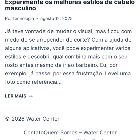
Experimente os melhores estilos de cabelo
masculino
Por
tecnologia
agosto 12, 2025
Já teve vontade de mudar o visual, mas ficou com
medo de se arrepender do corte? Com a ajuda de
alguns aplicativos, você pode experimentar vários
estilos e descobrir qual combina mais com o seu
rosto antes mesmo de ir ao barbeiro. Eu, por
exemplo, já passei por essa frustração. Levei uma
foto como referência…
EXPERIMENTE
LER MAIS
OS
MELHORES
ESTILOS
© 2026 Water Center
DE
CABELO
Contato
Quem Somos – Water Center
MASCULINO