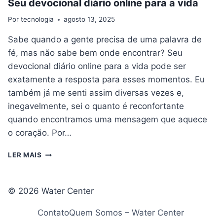
Seu devocional diário online para a vida
Por
tecnologia
agosto 13, 2025
Sabe quando a gente precisa de uma palavra de
fé, mas não sabe bem onde encontrar? Seu
devocional diário online para a vida pode ser
exatamente a resposta para esses momentos. Eu
também já me senti assim diversas vezes e,
inegavelmente, sei o quanto é reconfortante
quando encontramos uma mensagem que aquece
o coração. Por…
SEU
LER MAIS
DEVOCIONAL
DIÁRIO
ONLINE
© 2026 Water Center
PARA
A
Contato
Quem Somos – Water Center
VIDA