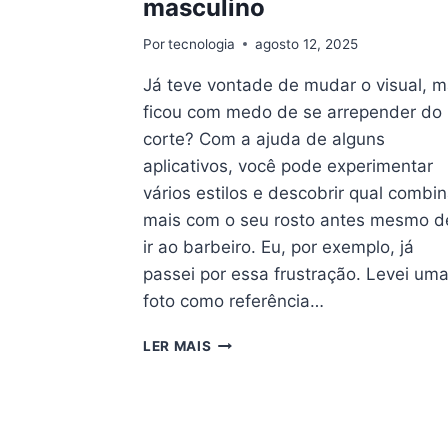
masculino
Por
tecnologia
agosto 12, 2025
Já teve vontade de mudar o visual, 
ficou com medo de se arrepender do
corte? Com a ajuda de alguns
aplicativos, você pode experimentar
vários estilos e descobrir qual combi
mais com o seu rosto antes mesmo d
ir ao barbeiro. Eu, por exemplo, já
passei por essa frustração. Levei um
foto como referência…
EXPERIMENTE
LER MAIS
OS
MELHORES
ESTILOS
DE
CABELO