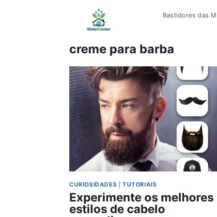
Pular
Bastidores das Mí
para
o
Conteúdo
creme para barba
CURIOSIDADES
|
TUTORIAIS
Experimente os melhores
estilos de cabelo