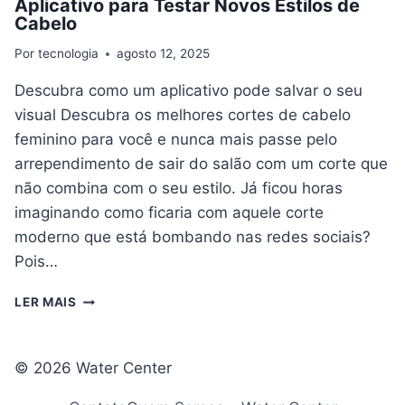
Aplicativo para Testar Novos Estilos de
Cabelo
Por
tecnologia
agosto 12, 2025
Descubra como um aplicativo pode salvar o seu
visual Descubra os melhores cortes de cabelo
feminino para você e nunca mais passe pelo
arrependimento de sair do salão com um corte que
não combina com o seu estilo. Já ficou horas
imaginando como ficaria com aquele corte
moderno que está bombando nas redes sociais?
Pois…
APLICATIVO
LER MAIS
PARA
TESTAR
NOVOS
© 2026 Water Center
ESTILOS
DE