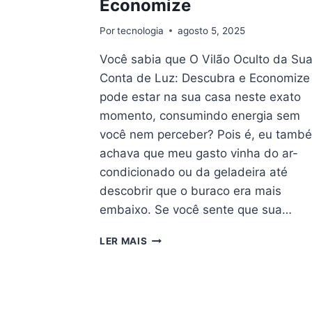
Economize
Por
tecnologia
agosto 5, 2025
Você sabia que O Vilão Oculto da Su
Conta de Luz: Descubra e Economize
pode estar na sua casa neste exato
momento, consumindo energia sem
você nem perceber? Pois é, eu tamb
achava que meu gasto vinha do ar-
condicionado ou da geladeira até
descobrir que o buraco era mais
embaixo. Se você sente que sua…
O
LER MAIS
VILÃO
OCULTO
DA
SUA
CONTA