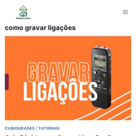
Pular
para
o
como gravar ligações
Conteúdo
CURIOSIDADES
|
TUTORIAIS