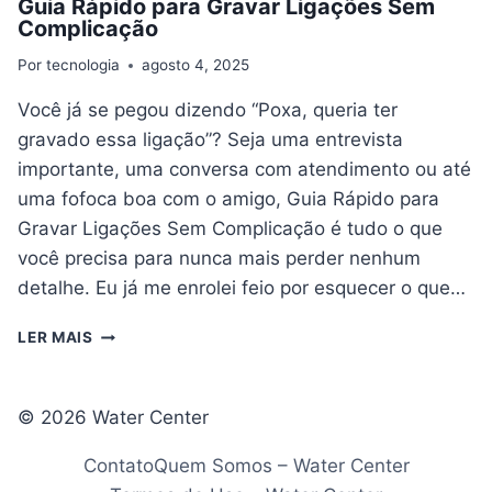
Guia Rápido para Gravar Ligações Sem
Complicação
Por
tecnologia
agosto 4, 2025
Você já se pegou dizendo “Poxa, queria ter
gravado essa ligação”? Seja uma entrevista
importante, uma conversa com atendimento ou até
uma fofoca boa com o amigo, Guia Rápido para
Gravar Ligações Sem Complicação é tudo o que
você precisa para nunca mais perder nenhum
detalhe. Eu já me enrolei feio por esquecer o que…
GUIA
LER MAIS
RÁPIDO
PARA
GRAVAR
© 2026 Water Center
LIGAÇÕES
SEM
Contato
Quem Somos – Water Center
COMPLICAÇÃO