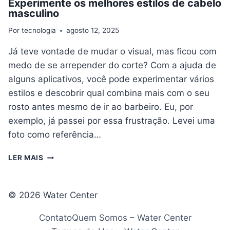
Experimente os melhores estilos de cabelo
masculino
Por
tecnologia
agosto 12, 2025
Já teve vontade de mudar o visual, mas ficou com
medo de se arrepender do corte? Com a ajuda de
alguns aplicativos, você pode experimentar vários
estilos e descobrir qual combina mais com o seu
rosto antes mesmo de ir ao barbeiro. Eu, por
exemplo, já passei por essa frustração. Levei uma
foto como referência…
EXPERIMENTE
LER MAIS
OS
MELHORES
ESTILOS
© 2026 Water Center
DE
CABELO
Contato
Quem Somos – Water Center
MASCULINO