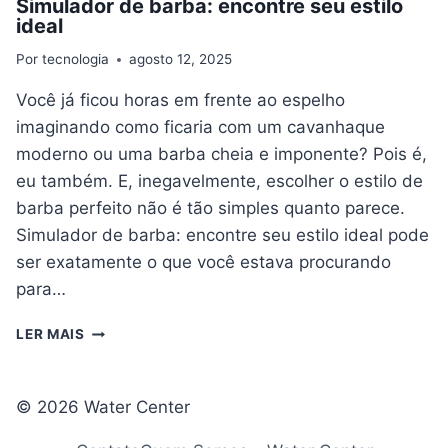
Simulador de barba: encontre seu estilo
ideal
Por
tecnologia
agosto 12, 2025
Você já ficou horas em frente ao espelho
imaginando como ficaria com um cavanhaque
moderno ou uma barba cheia e imponente? Pois é,
eu também. E, inegavelmente, escolher o estilo de
barba perfeito não é tão simples quanto parece.
Simulador de barba: encontre seu estilo ideal pode
ser exatamente o que você estava procurando
para…
SIMULADOR
LER MAIS
DE
BARBA:
ENCONTRE
© 2026 Water Center
SEU
ESTILO