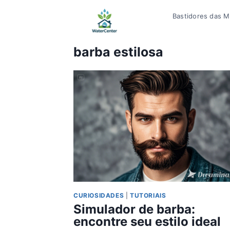
Pular
Bastidores das Mí
para
o
Conteúdo
barba estilosa
CURIOSIDADES
|
TUTORIAIS
Simulador de barba:
encontre seu estilo ideal