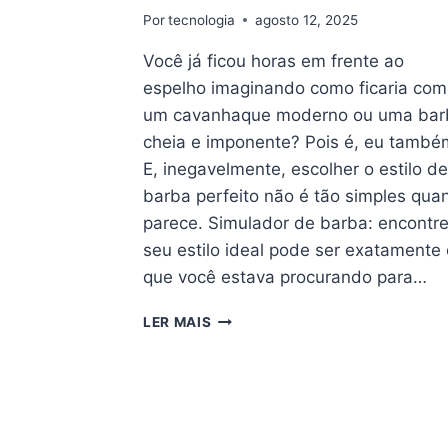
Por
tecnologia
agosto 12, 2025
Você já ficou horas em frente ao
espelho imaginando como ficaria com
um cavanhaque moderno ou uma bar
cheia e imponente? Pois é, eu també
E, inegavelmente, escolher o estilo d
barba perfeito não é tão simples qua
parece. Simulador de barba: encontr
seu estilo ideal pode ser exatamente 
que você estava procurando para…
SIMULADOR
LER MAIS
DE
BARBA:
ENCONTRE
SEU
ESTILO
IDEAL