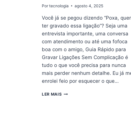
Por
tecnologia
agosto 4, 2025
Você já se pegou dizendo “Poxa, quer
ter gravado essa ligação”? Seja uma
entrevista importante, uma conversa
com atendimento ou até uma fofoca
boa com o amigo, Guia Rápido para
Gravar Ligações Sem Complicação é
tudo o que você precisa para nunca
mais perder nenhum detalhe. Eu já m
enrolei feio por esquecer o que…
GUIA
LER MAIS
RÁPIDO
PARA
GRAVAR
LIGAÇÕES
SEM
COMPLICAÇÃO