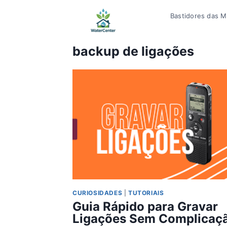
Pular
Bastidores das Mí
para
o
Conteúdo
backup de ligações
CURIOSIDADES
|
TUTORIAIS
Guia Rápido para Gravar
Ligações Sem Complicaç