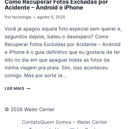
Como Recuperar Fotos Excluídas por
Acidente – Android e iPhone
Por
tecnologia
agosto 5, 2025
Você já apagou aquela foto especial sem querer e,
segundos depois, bateu o desespero? Como
Recuperar Fotos Excluídas por Acidente – Android
e iPhone é o guia definitivo que eu gostaria de ter
lido no dia em que apaguei todas as fotos da
minha viagem pra praia. Sim, isso aconteceu
comigo. Mas por sorte (e…
COMO
LER MAIS
RECUPERAR
FOTOS
EXCLUÍDAS
© 2026 Water Center
POR
ACIDENTE
Contato
Quem Somos – Water Center
–