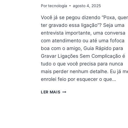
Por
tecnologia
agosto 4, 2025
Você já se pegou dizendo “Poxa, quer
ter gravado essa ligação”? Seja uma
entrevista importante, uma conversa
com atendimento ou até uma fofoca
boa com o amigo, Guia Rápido para
Gravar Ligações Sem Complicação é
tudo o que você precisa para nunca
mais perder nenhum detalhe. Eu já m
enrolei feio por esquecer o que…
GUIA
LER MAIS
RÁPIDO
PARA
GRAVAR
LIGAÇÕES
SEM
COMPLICAÇÃO