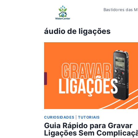
Pular
Bastidores das Mí
para
o
Conteúdo
áudio de ligações
CURIOSIDADES
|
TUTORIAIS
Guia Rápido para Gravar
Ligações Sem Complicaç