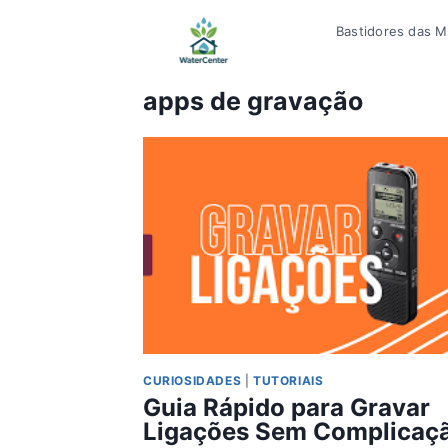
Pular
Bastidores das Mí
para
o
Conteúdo
apps de gravação
CURIOSIDADES
|
TUTORIAIS
Guia Rápido para Gravar
Ligações Sem Complicaç