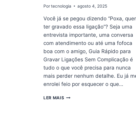
Por
tecnologia
agosto 4, 2025
Você já se pegou dizendo “Poxa, quer
ter gravado essa ligação”? Seja uma
entrevista importante, uma conversa
com atendimento ou até uma fofoca
boa com o amigo, Guia Rápido para
Gravar Ligações Sem Complicação é
tudo o que você precisa para nunca
mais perder nenhum detalhe. Eu já m
enrolei feio por esquecer o que…
GUIA
LER MAIS
RÁPIDO
PARA
GRAVAR
LIGAÇÕES
SEM
COMPLICAÇÃO