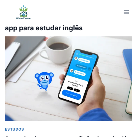
Pular
para
o
app para estudar inglês
Conteúdo
ESTUDOS