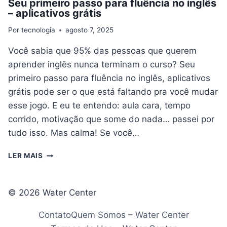
Seu primeiro passo para fluência no inglês
– aplicativos grátis
Por
tecnologia
agosto 7, 2025
Você sabia que 95% das pessoas que querem
aprender inglês nunca terminam o curso? Seu
primeiro passo para fluência no inglês, aplicativos
grátis pode ser o que está faltando pra você mudar
esse jogo. E eu te entendo: aula cara, tempo
corrido, motivação que some do nada… passei por
tudo isso. Mas calma! Se você…
SEU
LER MAIS
PRIMEIRO
PASSO
PARA
© 2026 Water Center
FLUÊNCIA
NO
Contato
Quem Somos – Water Center
INGLÊS