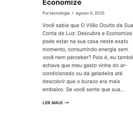
Economize
Por
tecnologia
agosto 5, 2025
Você sabia que O Vilão Oculto da Su
Conta de Luz: Descubra e Economize
pode estar na sua casa neste exato
momento, consumindo energia sem
você nem perceber? Pois é, eu tamb
achava que meu gasto vinha do ar-
condicionado ou da geladeira até
descobrir que o buraco era mais
embaixo. Se você sente que sua…
O
LER MAIS
VILÃO
OCULTO
DA
SUA
CONTA