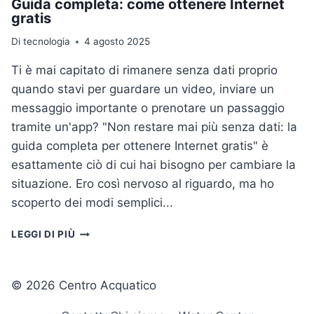
Guida completa: come ottenere Internet
gratis
Di
tecnologia
4 agosto 2025
Ti è mai capitato di rimanere senza dati proprio
quando stavi per guardare un video, inviare un
messaggio importante o prenotare un passaggio
tramite un'app? "Non restare mai più senza dati: la
guida completa per ottenere Internet gratis" è
esattamente ciò di cui hai bisogno per cambiare la
situazione. Ero così nervoso al riguardo, ma ho
scoperto dei modi semplici...
GUIDA
LEGGI DI PIÙ
COMPLETA:
COME
OTTENERE
© 2026 Centro Acquatico
INTERNET
GRATIS