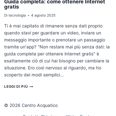
Guida completa: come ottenere Internet
gratis
Di
tecnologia
4 agosto 2025
Ti è mai capitato di rimanere senza dati proprio
quando stavi per guardare un video, inviare un
messaggio importante o prenotare un passaggio
tramite un'app? "Non restare mai più senza dati: la
guida completa per ottenere Internet gratis" è
esattamente ciò di cui hai bisogno per cambiare la
situazione. Ero così nervoso al riguardo, ma ho
scoperto dei modi semplici...
GUIDA
LEGGI DI PIÙ
COMPLETA:
COME
OTTENERE
© 2026 Centro Acquatico
INTERNET
GRATIS