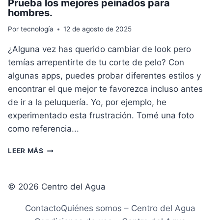
Prueba los mejores peinados para
hombres.
Por
tecnología
12 de agosto de 2025
¿Alguna vez has querido cambiar de look pero
temías arrepentirte de tu corte de pelo? Con
algunas apps, puedes probar diferentes estilos y
encontrar el que mejor te favorezca incluso antes
de ir a la peluquería. Yo, por ejemplo, he
experimentado esta frustración. Tomé una foto
como referencia...
PRUEBA
LEER MÁS
LOS
MEJORES
PEINADOS
© 2026 Centro del Agua
PARA
HOMBRES.
Contacto
Quiénes somos – Centro del Agua